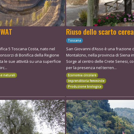
EWAT
Riuso dello scarto cerea
Toscana
nifica 5 Toscana Costa, nato nel
San Giovanni d’Asso è una frazione 
Consorzi di Bonifica della Regione
Montalcino, nella provincia di Siena i
a le sue attività su una superficie
Sorge al centro delle Crete Senesi, c
rc...
per la presenza nel terren...
se naturali
Economia circolare
Imprenditoria femminile
Produzione biologica