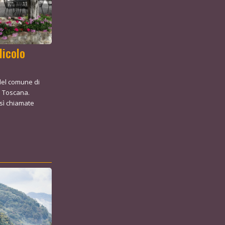
licolo
del comune di
n Toscana.
osì chiamate