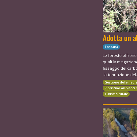
Adotta un a
Toscana
Le foreste offrono
quali la mitigazio
fissaggio del carb
l’attenuazione del.
Gestione delle risor
Ripristino ambienti 
Turismo rurale