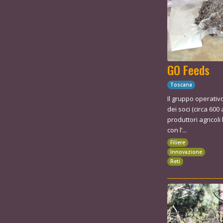
GO Feeds
Toscana
Il gruppo operativ
dei soci (circa 600 
produttori agricoli 
con l’...
Filiere
Innovazione
Reti