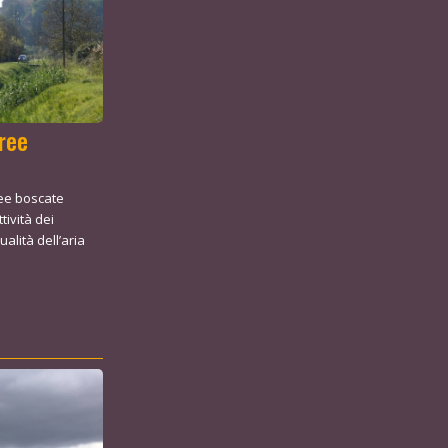
ree
aree boscate
tività dei
ualità dell’aria