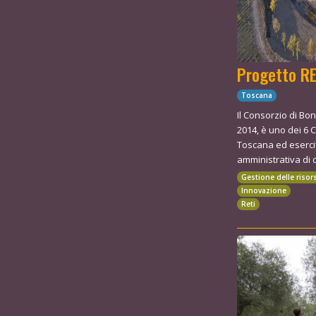
Progetto R
Toscana
Il Consorzio di Bo
2014, è uno dei 6 
Toscana ed esercit
amministrativa di ci
Gestione delle risor
Innovazione
Reti