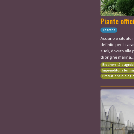
Piante offic
Toscana
Asciano è situato 
definite per il cara
suoli, dovuto alla
di origine marina...
Biodiversità e agrob
Imprenditoria femmi
Produzione biologi