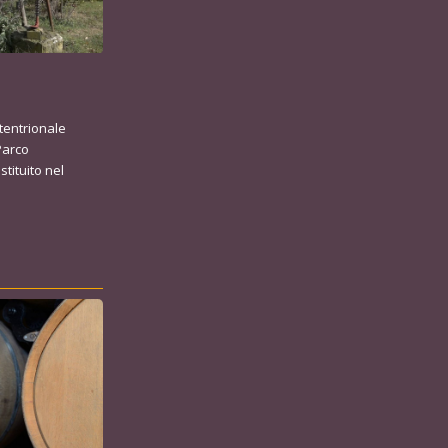
ttentrionale
 Parco
stituito nel