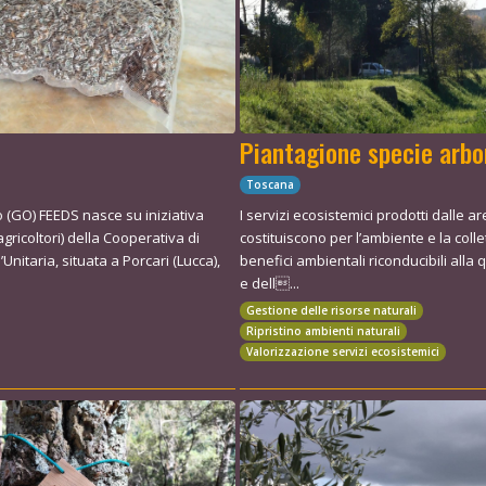
Piantagione specie arbo
Toscana
o (GO) FEEDS nasce su iniziativa
I servizi ecosistemici prodotti dalle 
agricoltori) della Cooperativa di
costituiscono per l’ambiente e la collet
l’Unitaria, situata a Porcari (Lucca),
benefici ambientali riconducibili alla q
e dell...
Gestione delle risorse naturali
Ripristino ambienti naturali
Valorizzazione servizi ecosistemici