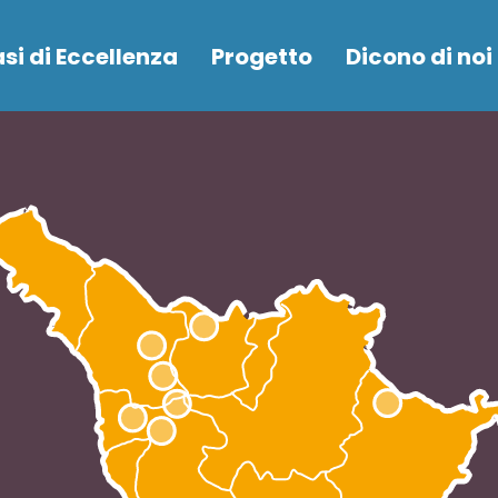
asi di Eccellenza
Progetto
Dicono di noi