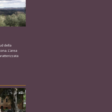
sud della
tona. L’area
aratterizzata