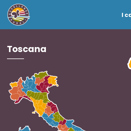
I c
Toscana