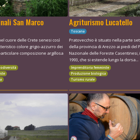
inali San Marco
Agriturismo Lucatello
Toscana
nel cuore delle Crete senesi così
Pratovecchio è situato nella parte se
tteristico colore grigio-azzurro dei
della provincia di Arezzo ai piedi del
 particolare composizione argillosa
Nazionale delle Foreste Casentinesi, i
1993, che si estende lungo la dorsa...
iodiversità
Imprenditoria femminile
nile
Produzione biologica
ca
Turismo rurale