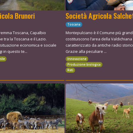
icola Brunori
Società Agricola Salche
Toscana
aremma Toscana, Capalbio
Montepulciano è il Comune più grande 
ne tra la Toscana e il Lazio.
costituiscono l’area della Valdichian
 situazione economica e sociale
caratterizzato da antiche radici storico
i in questo te...
Grazie alla peculiare ...
nile
Innovazione
Produzione biologica
Reti