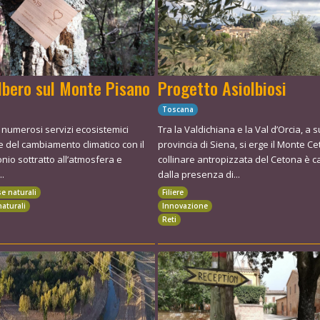
lbero sul Monte Pisano
Progetto Asiolbiosi
Toscana
 numerosi servizi ecosistemici
Tra la Valdichiana e la Val d’Orcia, a 
ne del cambiamento climatico con il
provincia di Siena, si erge il Monte Ce
onio sottratto all’atmosfera e
collinare antropizzata del Cetona è c
..
dalla presenza di...
se naturali
Filiere
naturali
Innovazione
Reti