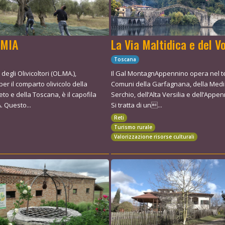
EMIA
La Via Maltidica e del V
Toscana
degli Olivicoltori (OL.MA.),
Il Gal MontagnAppennino opera nel ter
 per il comparto olivicolo della
Comuni della Garfagnana, della Media
to e della Toscana, è il capofila
Serchio, dell’Alta Versilia e dell’Appe
. Questo...
Si tratta di un...
Reti
Turismo rurale
Valorizzazione risorse culturali