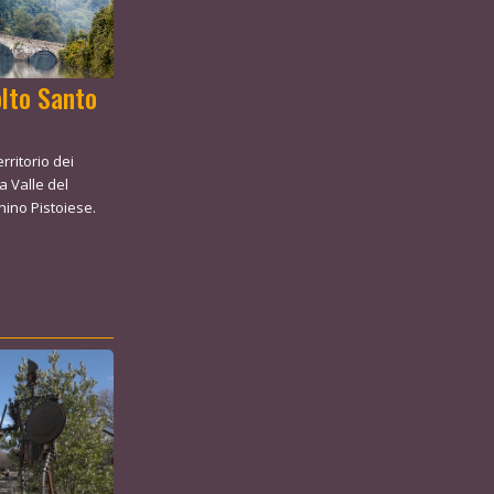
olto Santo
ritorio dei
 Valle del
nnino Pistoiese.