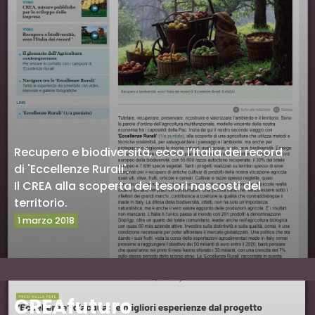
Recupero e biodiversità, ecco l’Italia dei record
di 'Eccellenze Rurali'.
Il CREA alla scoperta dei tesori nascosti del
territorio.
1 marzo 2018
Vai al sito
CREAfuturo