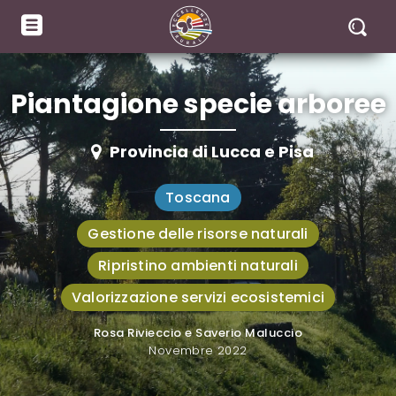
Piantagione specie arboree
Provincia di Lucca e Pisa
Toscana
Gestione delle risorse naturali
Ripristino ambienti naturali
Valorizzazione servizi ecosistemici
Rosa Rivieccio e Saverio Maluccio
A cura di
Novembre 2022