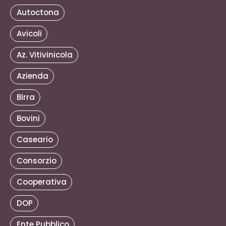
Autoctona
Avicoli
Az. Vitivinicola
Azienda
Birra
Bovini
Caseario
Consorzio
Cooperativa
DOP
Ente Pubblico