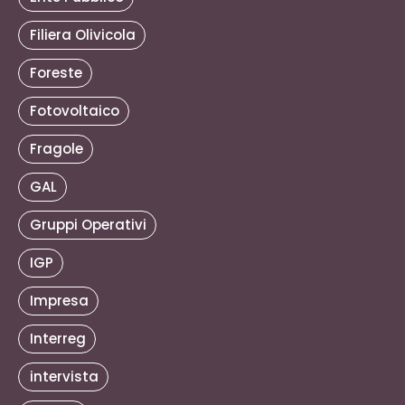
Filiera Olivicola
Foreste
Fotovoltaico
Fragole
GAL
Gruppi Operativi
IGP
Impresa
Interreg
intervista