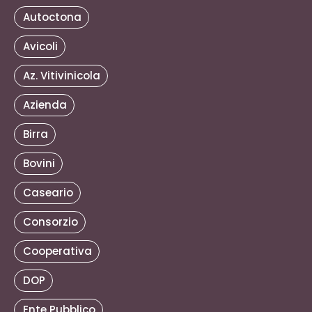
Autoctona
Avicoli
Az. Vitivinicola
Azienda
Birra
Bovini
Caseario
Consorzio
Cooperativa
DOP
Ente Pubblico