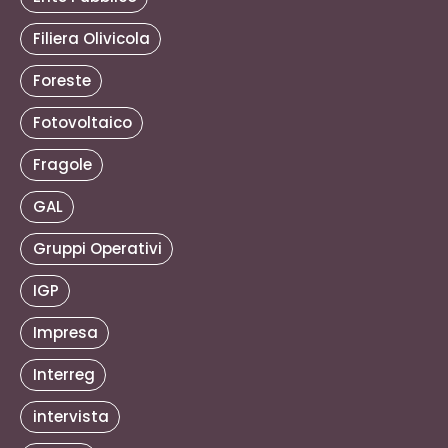
Filiera Olivicola
Foreste
Fotovoltaico
Fragole
GAL
Gruppi Operativi
IGP
Impresa
Interreg
intervista