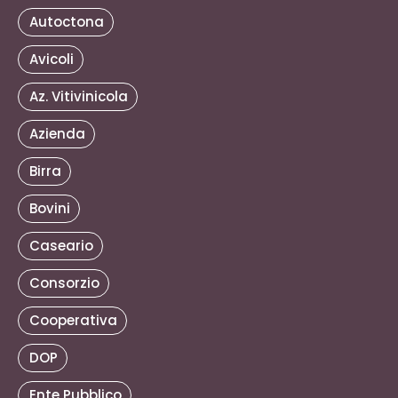
Autoctona
Avicoli
Az. Vitivinicola
Azienda
Birra
Bovini
Caseario
Consorzio
Cooperativa
DOP
Ente Pubblico