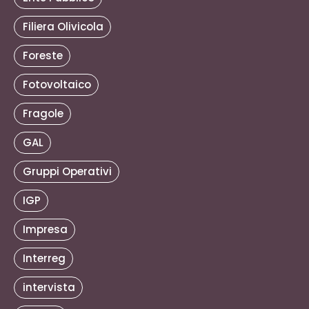
Filiera Olivicola
Foreste
Fotovoltaico
Fragole
GAL
Gruppi Operativi
IGP
Impresa
Interreg
intervista