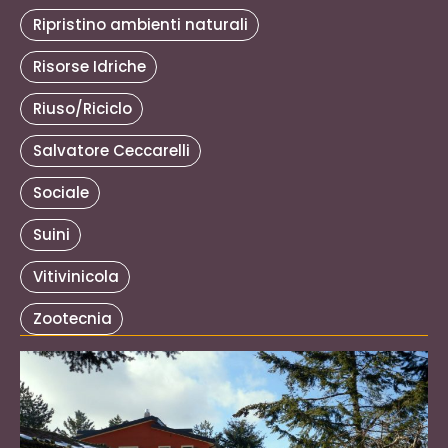
Ripristino ambienti naturali
Risorse Idriche
Riuso/Riciclo
Salvatore Ceccarelli
Sociale
Suini
Vitivinicola
Zootecnia