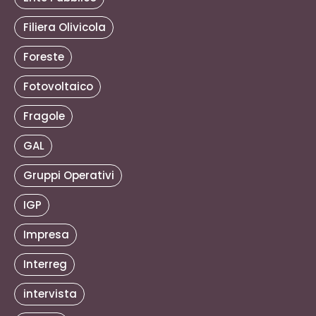
Filiera Olivicola
Foreste
Fotovoltaico
Fragole
GAL
Gruppi Operativi
IGP
Impresa
Interreg
intervista