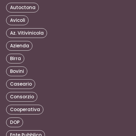
Autoctona
Avicoli
Az. Vitivinicola
Azienda
Birra
Bovini
Caseario
Consorzio
Cooperativa
DOP
Ente Pubblico