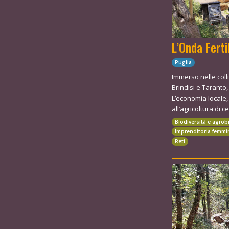
L’Onda Ferti
Puglia
Immerso nelle colli
Brindisi e Taranto,
L’economia locale,
all’agricoltura di cer
Biodiversità e agrob
Imprenditoria femmi
Reti