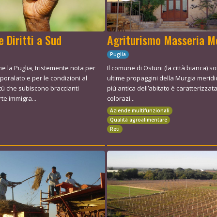
e Diritti a Sud
Agriturismo Masseria 
Puglia
e la Puglia, tristemente nota per
Il comune di Ostuni (la città bianca) s
poralato e per le condizioni al
ultime propaggini della Murgia meridi
itù che subiscono braccianti
più antica dell’abitato è caratterizzat
rte immigra...
colorazi...
Aziende multifunzionali
Qualità agroalimentare
Reti