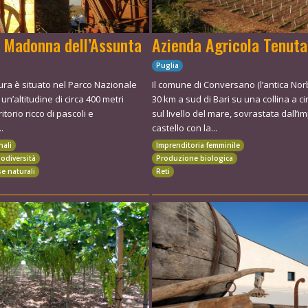
 Madonna dell’Assunta
Azienda Agricola Tenuta
Puglia
ura è situato nel Parco Nazionale
Il comune di Conversano (l’antica Norb
 un’altitudine di circa 400 metri
30 km a sud di Bari su una collina a ci
ritorio ricco di pascoli e
sul livello del mare, sovrastata dall’
.
castello con la...
nali
Imprenditoria femminile
iodiversità
Produzione biologica
se naturali
Reti