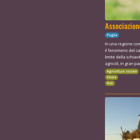
Associazion
Puglia
In una regione com
il fenomeno del ca
limite della schiav
agricoli, in gran pa
Agricoltura sociale
Filiere
Reti