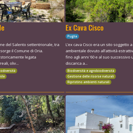
le
Ex Cava Cisco
Puglia
ne del Salento settentrionale, tra
L’ex cava Cisco era un sito soggetto 
 sorge il Comune di Oria.
ambientale dovuto all’attività estratti
 storicamente legata
fino agli anni ’60 e al suo successivo 
eali, oliv...
discarica a...
iodiversità
Biodiversità e agrobiodiversità
nile
Gestione delle risorse naturali
Ripristino ambienti naturali