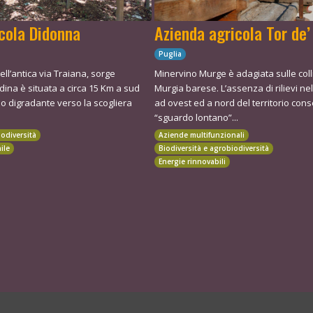
icola Didonna
Azienda agricola Tor de’
Puglia
dell’antica via Traiana, sorge
Minervino Murge è adagiata sulle coll
adina è situata a circa 15 Km a sud
Murgia barese. L’assenza di rilievi ne
io digradante verso la scogliera
ad ovest ed a nord del territorio con
“sguardo lontano”...
iodiversità
Aziende multifunzionali
ile
Biodiversità e agrobiodiversità
Energie rinnovabili