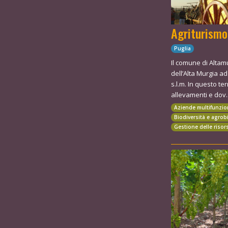
Agriturismo
Puglia
Il comune di Altam
dell’Alta Murgia ad
s.l.m. In questo ter
allevamenti e dov..
Aziende multifunzio
Biodiversità e agrob
Gestione delle risor