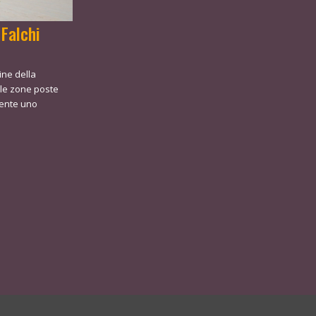
 Falchi
ine della
lle zone poste
sente uno