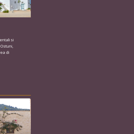
entali si
 Ostuni,
rea di