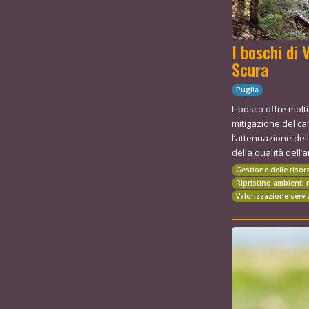
I boschi di 
Scura
Puglia
Il bosco offre molti
mitigazione del ca
l’attenuazione del
della qualità dell’ar
Gestione delle risor
Ripristino ambienti 
Valorizzazione servi