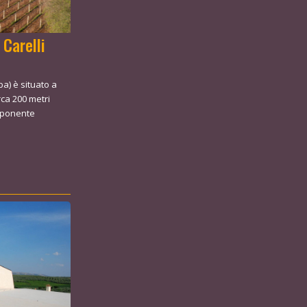
 Carelli
a) è situato a
rca 200 metri
imponente