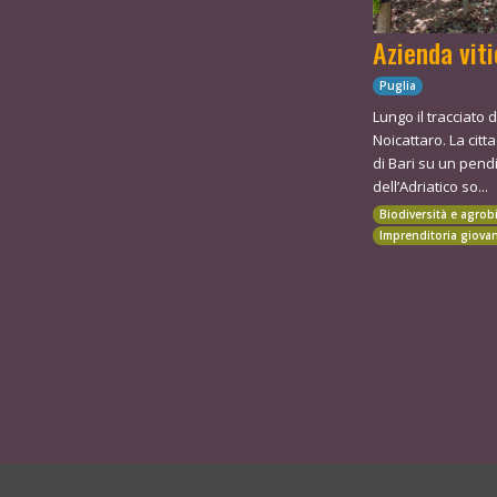
Azienda vit
Puglia
Lungo il tracciato 
Noicattaro. La citt
di Bari su un pend
dell’Adriatico so...
Biodiversità e agrob
Imprenditoria giovan