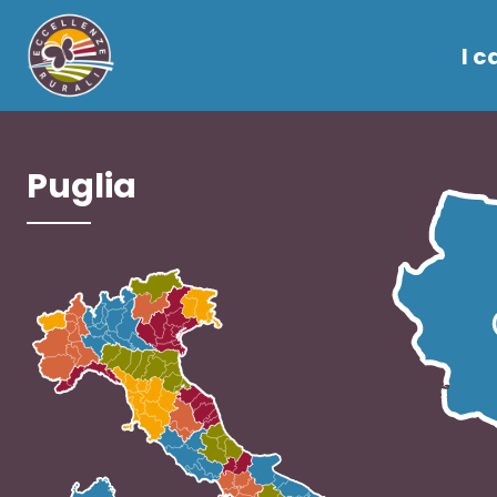
I c
Puglia