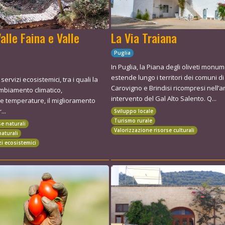
Valle Faina e Valle
La Via Traiana
Puglia
In Puglia, la Piana degli oliveti monum
estende lungo i territori dei comuni di
 servizi ecosistemici, tra i quali la
Carovigno e Brindisi ricompresi nell’a
mbiamento climatico,
intervento del Gal Alto Salento. Q...
le temperature, il miglioramento
...
Sviluppo locale
Turismo rurale
se naturali
Valorizzazione risorse culturali
naturali
zi ecosistemici