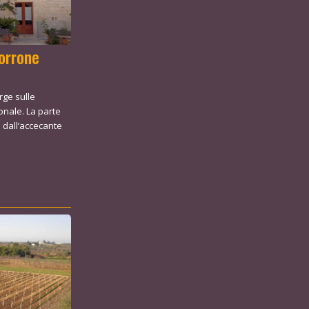
Morrone
orge sulle
onale. La parte
a dall’accecante