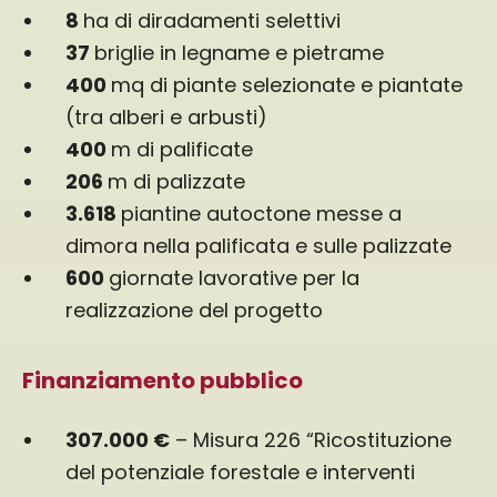
8
ha di diradamenti selettivi
37
briglie in legname e pietrame
400
mq di piante selezionate e piantate
(tra alberi e arbusti)
400
m di palificate
206
m di palizzate
3.618
piantine autoctone messe a
dimora nella palificata e sulle palizzate
600
giornate lavorative per la
realizzazione del progetto
Finanziamento pubblico
307.000 €
– Misura 226 “Ricostituzione
del potenziale forestale e interventi