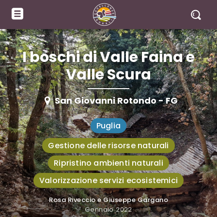
I boschi di Valle Faina e
Valle Scura
San Giovanni Rotondo - FG
Puglia
Gestione delle risorse naturali
Ripristino ambienti naturali
Valorizzazione servizi ecosistemici
Rosa Riveccio e Giuseppe Gargano
A cura di
Gennaio 2022