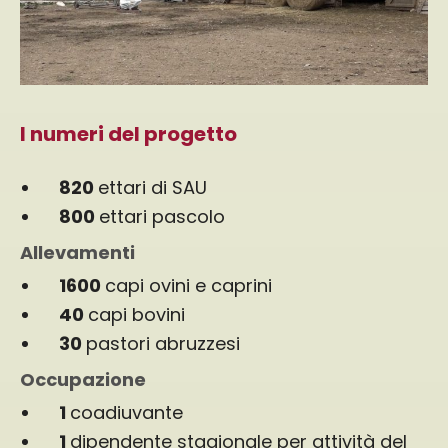
I numeri del progetto
820
ettari di SAU
800
ettari pascolo
Allevamenti
1600
capi ovini e caprini
40
capi bovini
30
pastori abruzzesi
Occupazione
1
coadiuvante
1
dipendente stagionale per attività del