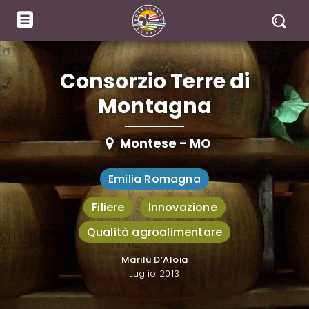
Consorzio Terre di
Montagna
Montese - MO
Emilia Romagna
Filiere
Innovazione
Qualità agroalimentare
Marilù D’Aloia
A cura di
Luglio 2013