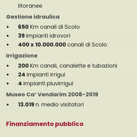
litoranee
Gestione idraulica
650
Km canali di Scolo
39
impianti idrovori
400 x 10.000.000
canali di Scolo
Irrigazione
200
Km canali, canalette e tubazioni
24
impianti irrigui
4
impianti pluvirrigui
Museo Ca’ Vendarim 2008-2019
13.019
n. medio visitatori
Finanziamento pubblico