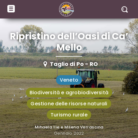
Ripristino dell’Oasi di Ca’
Mello
Taglio di Po - RO
Veneto
Biodiversità e agrobiodiversità
Gestione delle risorse naturali
Turismo rurale
Mihaela Ilie e Milena Verrascina
A cura di
Gennaio 2022